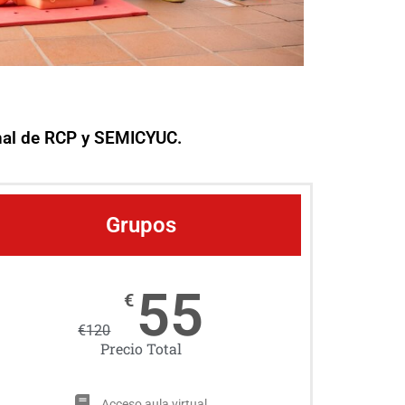
onal de RCP y SEMICYUC.
Grupos
55
€
€
120
Precio Total
Acceso aula virtual