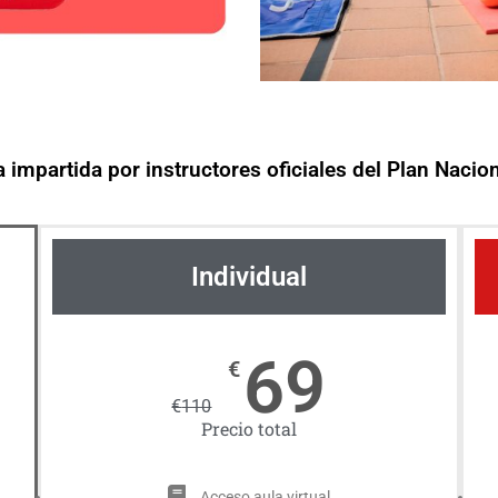
mpartida por instructores oficiales del Plan Naci
Individual
69
€
€
110
Precio total
Acceso aula virtual