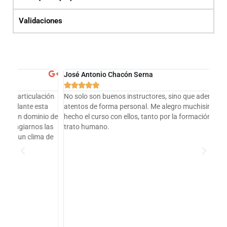
Validaciones
José Antonio Chacón Serna
Fer






ión
No solo son buenos instructores, sino que ademas son
¡Fu
a
atentos de forma personal. Me alegro muchisimo de haber
col
o de
hecho el curso con ellos, tanto por la formación, como por el
en 
las
trato humano.
gra
 de