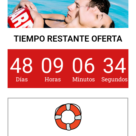
TIEMPO RESTANTE OFERTA
48
09
06
33
Días
Horas
Minutos
Segundos