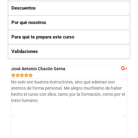
Descuentos
Por qué nosotros
Para qué te prepara este curso
Validaciones
José Antonio Chacón Serna
Fer






ión
No solo son buenos instructores, sino que ademas son
¡Fu
a
atentos de forma personal. Me alegro muchisimo de haber
col
o de
hecho el curso con ellos, tanto por la formación, como por el
en 
las
trato humano.
gra
 de