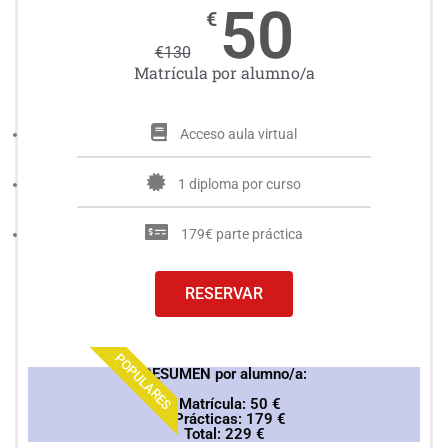
50
€
€
130
Matrícula por alumno/a
Acceso aula virtual
1 diploma por curso
179€ parte práctica
RESERVAR
POPULARES
RESUMEN por alumno/a:
* Matrícula: 50 €
* Prácticas: 179 €
Total: 229 €