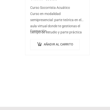
Curso Socorrista Acuático
Curso en modalidad
semipresencial: parte teórica en el
aula virtual donde te gestionas el
Formación…
tiempo de estudio y parte práctica
presencial intensiva en un fin de
semana.
AÑADIR AL CARRITO