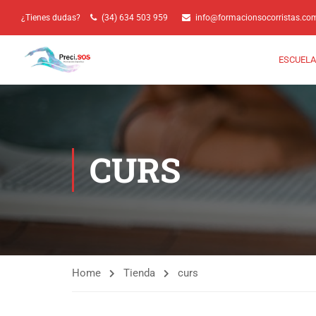
¿Tienes dudas?
(34) 634 503 959
info@formacionsocorristas.co
ESCUELA
CURS
Home
Tienda
curs